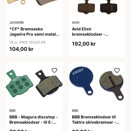
JAGWIRE
AVID
*CF* Bremsesko
Avid Elixir
Jagwire Pro semi metal
bremseklodser -
Sram Guide
Organisk type
VEJL. PRIS 139,00 KR
192,00 kr
Ultimate/RCS/RS/R -
104,00 kr
Avid Trail
BBB
BBB
BBB - Magura discstop -
BBB Bremseklodser til
Bremseklodser - til E-
Tektro skivebremser -
bike
IOX, Lyra og Novela