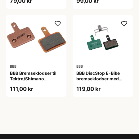
79,00 kr
99,00 kr
BBB
BBB
BBB Bremseklodser til
BBB DiscStop E-Bike
Tektro/Shimano
bremseklodser med
skivebremser - Deore -
5mm organisk
111,00 kr
119,00 kr
Aquila
belægning særligt til
elcykler - Tektro Auriga