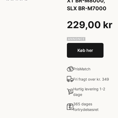
XT BR-M8000,
SLX BR-M7000
229,00 kr
Køb her
PrisMatch
Fri fragt over kr. 349
Hurtig levering 1-2
dage
365 dages
fortrydelsesret