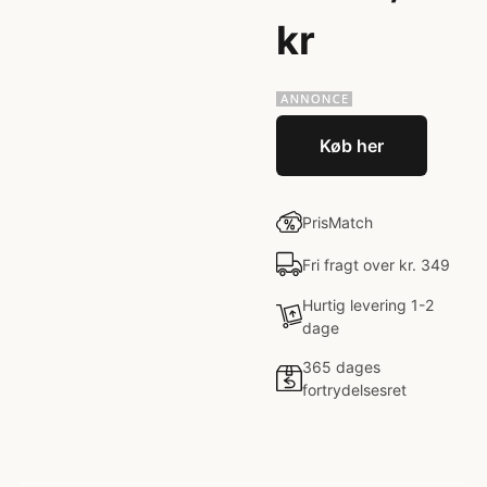
kr
Køb her
PrisMatch
Fri fragt over kr. 349
Hurtig levering 1-2
dage
365 dages
fortrydelsesret