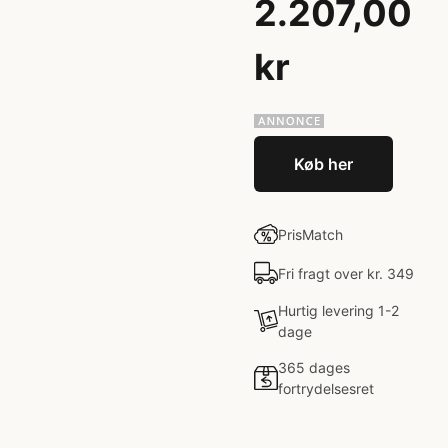
2.207,00
kr
Køb her
PrisMatch
Fri fragt over kr. 349
Hurtig levering 1-2
dage
365 dages
fortrydelsesret