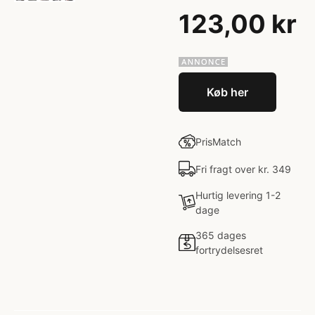
123,00 kr
Køb her
PrisMatch
Fri fragt over kr. 349
Hurtig levering 1-2
dage
365 dages
fortrydelsesret