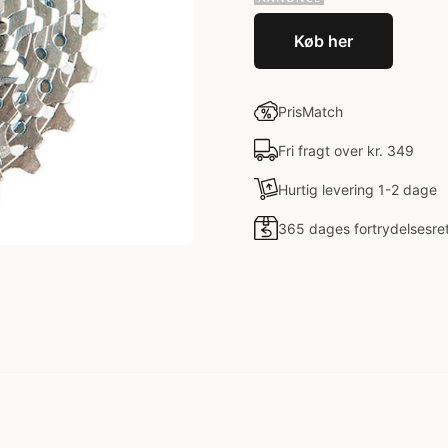
Køb her
PrisMatch
Fri fragt over kr. 349
Hurtig levering 1-2 dage
365 dages fortrydelsesre