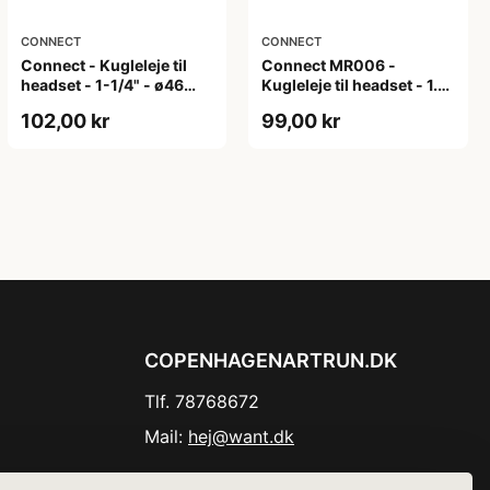
CONNECT
CONNECT
Connect - Kugleleje til
Connect MR006 -
headset - 1-1/4" - ø46
Kugleleje til headset - 1.5"
mm - Højde 7 mm
- ø51 mm - Højde 6,5 mm
102,00 kr
99,00 kr
COPENHAGENARTRUN.DK
Tlf. 78768672
Mail:
hej@want.dk
Cookie- og privatlivspolitik