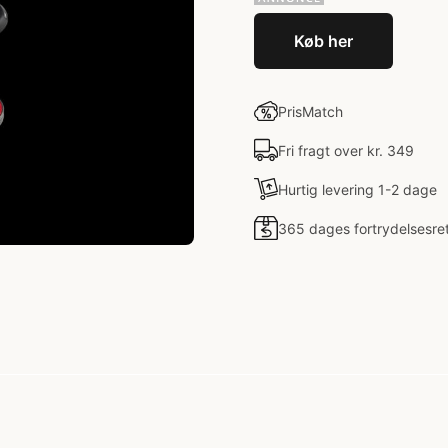
Køb her
PrisMatch
Fri fragt over kr. 349
Hurtig levering 1-2 dage
365 dages fortrydelsesre