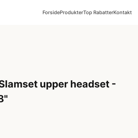
Forside
Produkter
Top Rabatter
Kontakt
Slamset upper headset -
8"