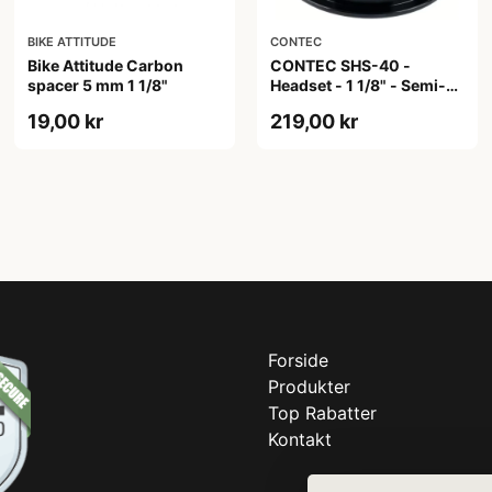
BIKE ATTITUDE
CONTEC
Bike Attitude Carbon
CONTEC SHS-40 -
spacer 5 mm 1 1/8"
Headset - 1 1/8" - Semi-
integrated - Ø 30,0mm -
19,00 kr
219,00 kr
Ø 44mm - Sort
Forside
Produkter
Top Rabatter
Kontakt