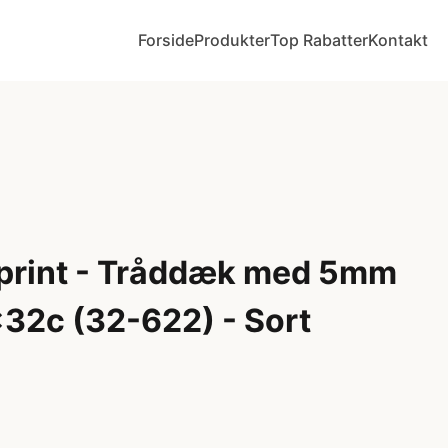
Forside
Produkter
Top Rabatter
Kontakt
print - Tråddæk med 5mm
32c (32-622) - Sort