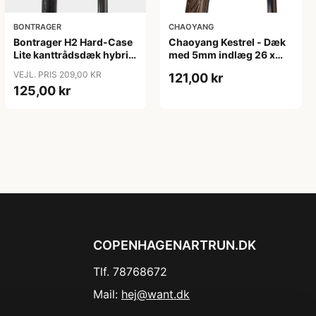
BONTRAGER
CHAOYANG
Bontrager H2 Hard-Case
Chaoyang Kestrel - Dæk
Lite kanttrådsdæk hybrid
med 5mm indlæg 26 x
700x45c sort refleks
1,75 (44-559) Tråddæk -
VEJL. PRIS 209,00 KR
121,00 kr
Brun
125,00 kr
COPENHAGENARTRUN.DK
Tlf. 78768672
Mail:
hej@want.dk