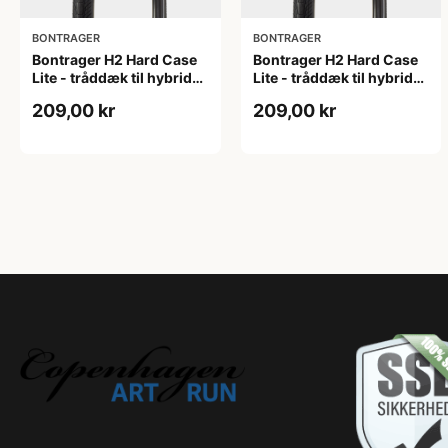
BONTRAGER
BONTRAGER
Bontrager H2 Hard Case
Bontrager H2 Hard Case
Lite - tråddæk til hybrid
Lite - tråddæk til hybrid
cykler - 700x32c - Sort
cykler - 700x35c - Sort
209,00 kr
209,00 kr
refleks
refleks