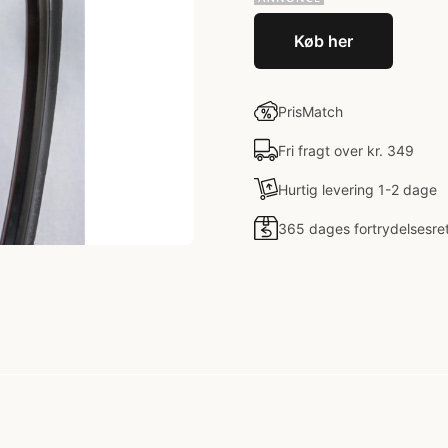
Køb her
PrisMatch
Fri fragt over kr. 349
Hurtig levering 1-2 dage
365 dages fortrydelsesre