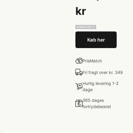
kr
Køb her
PrisMatch
Fri fragt over kr. 349
Hurtig levering 1-2
dage
365 dages
fortrydelsesret