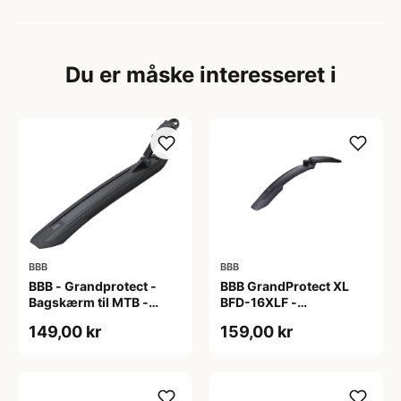
Du er måske interesseret i
BBB
BBB
BBB - Grandprotect -
BBB GrandProtect XL
Bagskærm til MTB -
BFD-16XLF -
27.5/29" - Sort
Frontskærm til MTB -
149,00 kr
159,00 kr
Sort