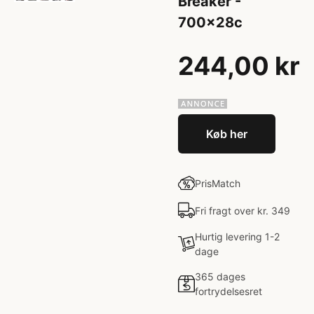
Breaker -
700x28c
244,00 kr
Køb her
PrisMatch
Fri fragt over kr. 349
Hurtig levering 1-2
dage
365 dages
fortrydelsesret