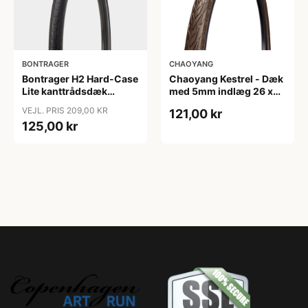
BONTRAGER
CHAOYANG
Bontrager H2 Hard-Case
Chaoyang Kestrel - Dæk
Lite kanttrådsdæk
med 5mm indlæg 26 x
hybrid 700x45c sort
1,75 (44-559) Tråddæk -
VEJL. PRIS 209,00 KR
121,00 kr
refleks
Brun
125,00 kr