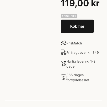
119,00 kr
Køb her
PrisMatch
Fri fragt over kr. 349
Hurtig levering 1-2
dage
365 dages
fortrydelsesret