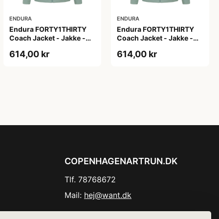
ENDURA
ENDURA
Endura FORTY1THIRTY
Endura FORTY1THIRTY
Coach Jacket - Jakke -
Coach Jacket - Jakke -
Loch Green - Str. S
Loch Green - Str. XL
614,00 kr
614,00 kr
COPENHAGENARTRUN.DK
Tlf. 78768672
Mail:
hej@want.dk
Cookie- og privatlivspolitik