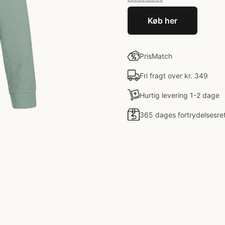
Køb her
PrisMatch
Fri fragt over kr. 349
Hurtig levering 1-2 dage
365 dages fortrydelsesre