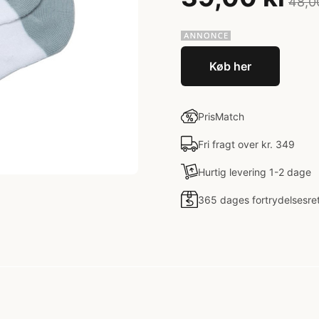
48,0
Køb her
PrisMatch
Fri fragt over kr. 349
Hurtig levering 1-2 dage
365 dages fortrydelsesre