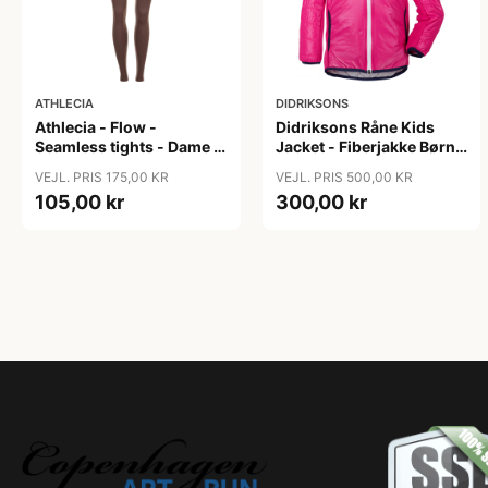
ATHLECIA
DIDRIKSONS
Athlecia - Flow -
Didriksons Råne Kids
Seamless tights - Dame -
Jacket - Fiberjakke Børn -
Bracken - Str. L/XL
Pink - 130
VEJL. PRIS 175,00 KR
VEJL. PRIS 500,00 KR
105,00 kr
300,00 kr