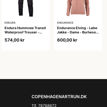
ENDURA
ENDURANCE
Endura Hummvee Transit
Endurance Elving - Løbe
Waterproof Trouser -
Jakke - Dame - Burlwood
Vandtætte bukser - Black
- Str. 36
574,00 kr
600,00 kr
- Str. XL
COPENHAGENARTRUN.DK
Tlf. 78768672