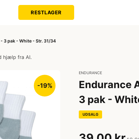
RESTLAGER
 3 pak - White - Str. 31/34
 hjælp fra AI.
ENDURANCE
Endurance A
-19%
3 pak - Whit
UDSALG
39,00 kr