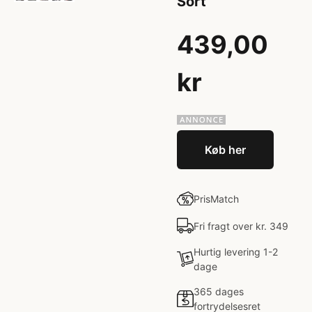
Sort
439,00
kr
Køb her
PrisMatch
Fri fragt over kr. 349
Hurtig levering 1-2
dage
365 dages
fortrydelsesret