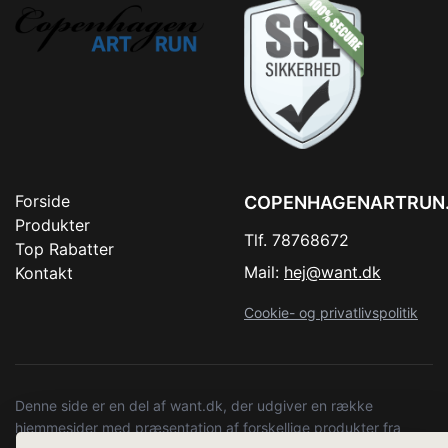
Forside
COPENHAGENARTRUN
Produkter
Tlf. 78768672
Top Rabatter
Mail:
hej@want.dk
Kontakt
Cookie- og privatlivspolitik
Denne side er en del af want.dk, der udgiver en række
hjemmesider med præsentation af forskellige produkter fra