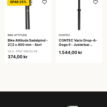
SPAR 25%
BIKE ATTITUDE
CONTEC
Bike Attitude Sadelpind -
CONTEC Vario Drop-A-
27,2 x 400 mm - Sort
Gogo II - Justerbar
Sadelpind - 100 mm
VEJL. PRIS 499,00 KR
1.544,00 kr
vandring - Ø 27.2 mm -
374,00 kr
375 mm - Sort