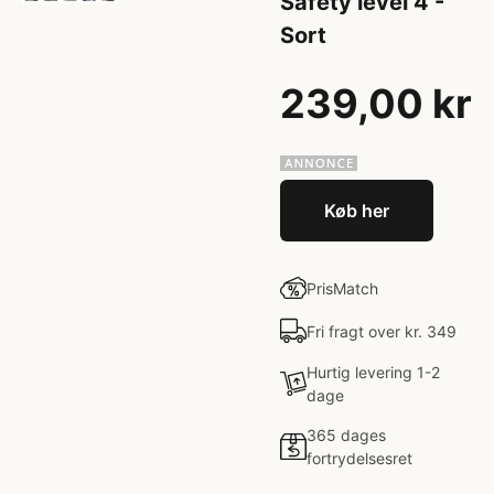
Safety level 4 -
Sort
239,00 kr
Køb her
PrisMatch
Fri fragt over kr. 349
Hurtig levering 1-2
dage
365 dages
fortrydelsesret