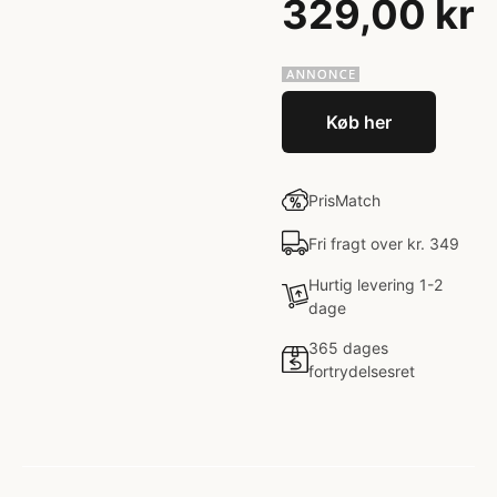
329,00 kr
Køb her
PrisMatch
Fri fragt over kr. 349
Hurtig levering 1-2
dage
365 dages
fortrydelsesret