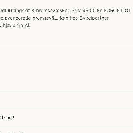
ftningskit & bremsevæsker. Pris: 49.00 kr. FORCE DOT 5.1
ne avancerede bremsev&... Køb hos Cykelpartner.
 hjælp fra AI.
00 ml?