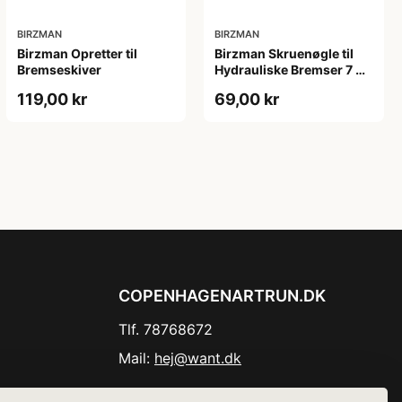
BIRZMAN
BIRZMAN
Birzman Opretter til
Birzman Skruenøgle til
Bremseskiver
Hydrauliske Bremser 7 og
8mm
119,00 kr
69,00 kr
COPENHAGENARTRUN.DK
Tlf. 78768672
Mail:
hej@want.dk
Cookie- og privatlivspolitik