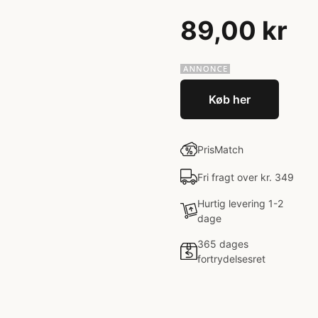
89,00 kr
Køb her
PrisMatch
Fri fragt over kr. 349
Hurtig levering 1-2
dage
365 dages
fortrydelsesret