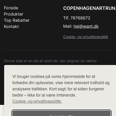
Forside
COPENHAGENARTRUN
Produkter
Tlf. 78768672
Top Rabatter
Mail:
hej@want.dk
Kontakt
Cookie- og privatlivspolitik
Denne side er en del af want.dk, der udgiver en række
hjemmesider med præsentation af forskellige produkter fra
diverse webshops. Der sælges ikke varer fra denne side - vi
Vi bruger cookies på vores hjemmeside for at
henviser til de shops, som sælger varen. Vi har heller ikke
forbedre din oplevelse, vise mere relevant indhold og
varerne på lager.
analysere trafikken. Kort sagt: for at siden fungerer
bedre – ikke for at være irriterende.
© 2026 copenhagenartrun.dk. Alle rettigheder forbeholdes.
Cookie- og privatlivspolitik.