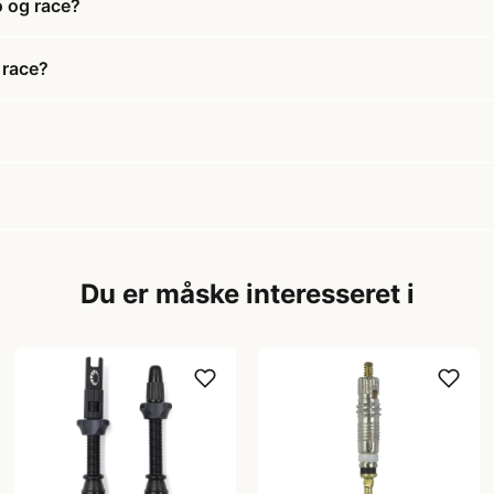
o og race?
 race?
Du er måske interesseret i