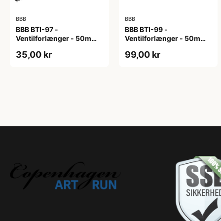
BBB
BBB
BBB BTI-97 -
BBB BTI-99 -
Ventilforlænger - 50mm -
Ventilforlænger - 50mm -
MTB/Road/Urban - Sort
MTB/Road - 2 stk. inkl.
35,00 kr
99,00 kr
Nøgle - Sort