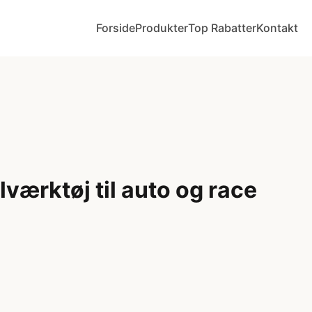
Forside
Produkter
Top Rabatter
Kontakt
værktøj til auto og race