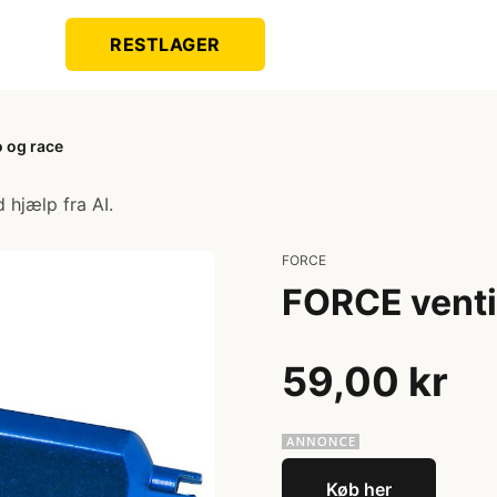
RESTLAGER
o og race
 hjælp fra AI.
FORCE
FORCE ventil
59,00 kr
Køb her