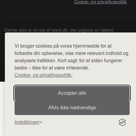
Cookie- og privatlivspolitik
Denne side er en del af want.dk, der udgiver en række
hjemmesider med præsentation af forskellige produkter fra
diverse webshops. Der sælges ikke varer fra denne side - vi
Vi bruger cookies på vores hjemmeside for at
henviser til de shops, som sælger varen. Vi har heller ikke
forbedre din oplevelse, vise mere relevant indhold og
varerne på lager.
analysere trafikken. Kort sagt: for at siden fungerer
bedre – ikke for at være irriterende.
© 2026 copenhagenartrun.dk. Alle rettigheder forbeholdes.
Cookie- og privatlivspolitik.
Accepter alle
Afvis ikke‑nødvendige
Indstillinger