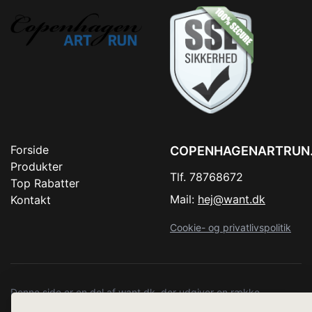
Forside
COPENHAGENARTRUN
Produkter
Tlf. 78768672
Top Rabatter
Mail:
hej@want.dk
Kontakt
Cookie- og privatlivspolitik
Denne side er en del af want.dk, der udgiver en række
hjemmesider med præsentation af forskellige produkter fra