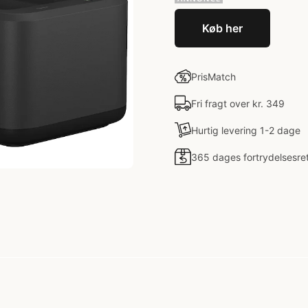
Køb her
PrisMatch
Fri fragt over kr. 349
Hurtig levering 1-2 dage
365 dages fortrydelsesre