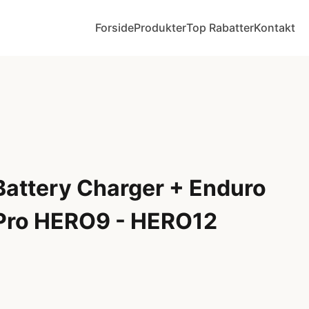
Forside
Produkter
Top Rabatter
Kontakt
Battery Charger + Enduro
GoPro HERO9 - HERO12