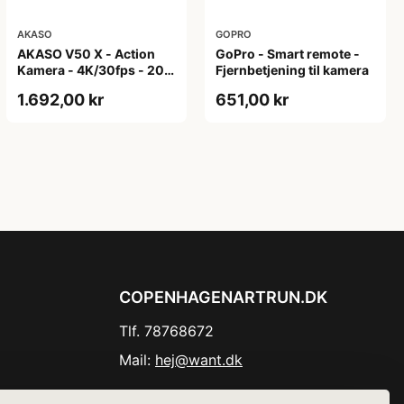
AKASO
GOPRO
AKASO V50 X - Action
GoPro - Smart remote -
Kamera - 4K/30fps - 20
Fjernbetjening til kamera
Mega Pixel
1.692,00 kr
651,00 kr
COPENHAGENARTRUN.DK
Tlf. 78768672
Mail:
hej@want.dk
Cookie- og privatlivspolitik