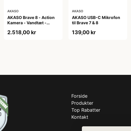
AKASO
AKASO
AKASO Brave 8 - Action
AKASO USB-C Mikrofon
Kamera - Vandtæt -
til Brave 7 & 8
4K/60fps - 48 Mega Pixel
2.518,00 kr
139,00 kr
Forside
Produkter
Top Rabatter
Kontakt