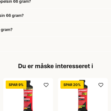
ppelsin 66 gram?
lsin 66 gram?
6 gram?
Du er måske interesseret i
SPAR 9%
SPAR 20%