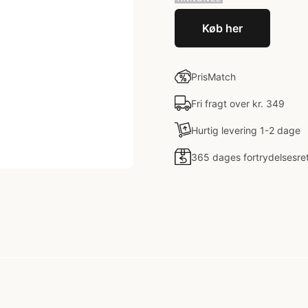
Køb her
PrisMatch
Fri fragt over kr. 349
Hurtig levering 1-2 dage
365 dages fortrydelsesre