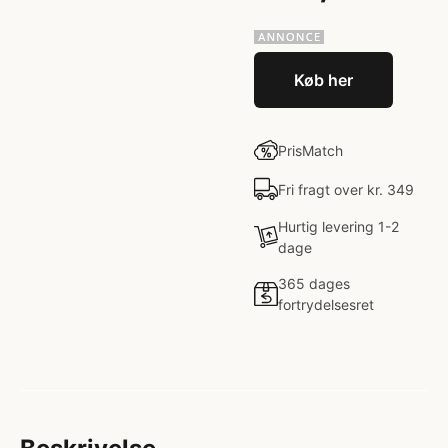
Køb her
PrisMatch
Fri fragt over kr. 349
Hurtig levering 1-2
dage
365 dages
fortrydelsesret