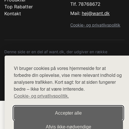
Tlf. 78768672
Top Rabatter
Mail:
hej@want.dk
Kontakt
Cookie- og privatlivspolitik
Denne side er en del af want.dk, der udgiver en række
hjemmesider med præsentation af forskellige produkter fra
diverse webshops. Der sælges ikke varer fra denne side - vi
Vi bruger cookies på vores hjemmeside for at
henviser til de shops, som sælger varen. Vi har heller ikke
forbedre din oplevelse, vise mere relevant indhold og
varerne på lager.
analysere trafikken. Kort sagt: for at siden fungerer
bedre – ikke for at være irriterende.
© 2026 copenhagenartrun.dk. Alle rettigheder forbeholdes.
Cookie- og privatlivspolitik.
Accepter alle
Afvis ikke‑nødvendige