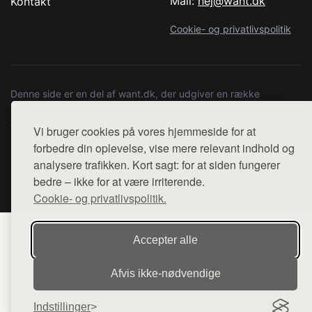
Mail:
hej@want.dk
Kontakt
Cookie- og privatlivspolitik
Denne side er en del af want.dk, der udgiver en række
hjemmesider med præsentation af forskellige produkter fra
diverse webshops. Der sælges ikke varer fra denne side - vi
Vi bruger cookies på vores hjemmeside for at
henviser til de shops, som sælger varen. Vi har heller ikke
forbedre din oplevelse, vise mere relevant indhold og
varerne på lager.
analysere trafikken. Kort sagt: for at siden fungerer
bedre – ikke for at være irriterende.
© 2026 copenhagenartrun.dk. Alle rettigheder forbeholdes.
Cookie- og privatlivspolitik.
Accepter alle
Afvis ikke‑nødvendige
Indstillinger