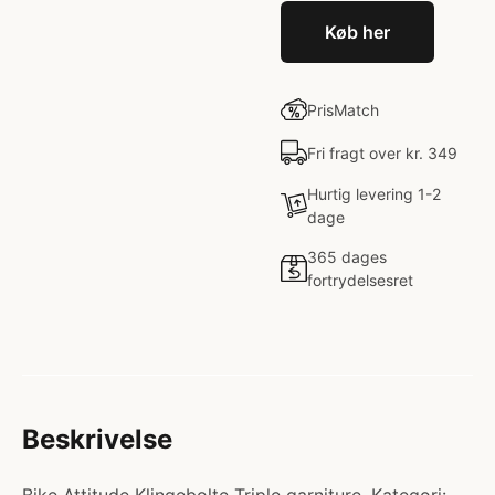
Køb her
PrisMatch
Fri fragt over kr. 349
Hurtig levering 1-2
dage
365 dages
fortrydelsesret
Beskrivelse