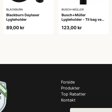
BLACKBURN
BUSCH+MÜLLER
Blackburn Daylaser
Busch+Müller
Lygteholder
Lygteholder - Til bag ved
sadlen - 50mm lygte fit
89,00 kr
123,00 kr
Forside
Produkter
Top Rabatter
Kontakt