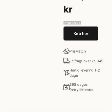
kr
Køb her
PrisMatch
Fri fragt over kr. 349
Hurtig levering 1-2
dage
365 dages
fortrydelsesret