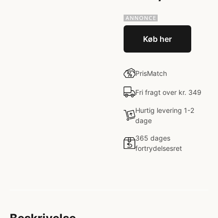
Køb her
PrisMatch
Fri fragt over kr. 349
Hurtig levering 1-2
dage
365 dages
fortrydelsesret