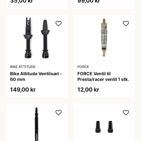
35,00 kr
99,00 kr
Nøgle - Sort
BIKE ATTITUDE
FORCE
Bike Attitude Ventilsæt -
FORCE Ventil til
60 mm
Presta/racer ventil 1 stk.
149,00 kr
12,00 kr