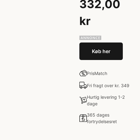
332,00
kr
Køb her
PrisMatch
Fri fragt over kr. 349
Hurtig levering 1-2
dage
365 dages
fortrydelsesret