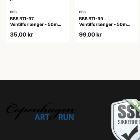
BBB
BBB
BBB BTI-97 -
BBB BTI-99 -
Ventilforlænger - 50mm -
Ventilforlænger - 50mm -
MTB/Road/Urban - Sort
MTB/Road - 2 stk. inkl.
35,00 kr
99,00 kr
Nøgle - Sort