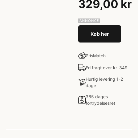
329,00 kr
Køb her
PrisMatch
Fri fragt over kr. 349
Hurtig levering 1-2
dage
365 dages
fortrydelsesret