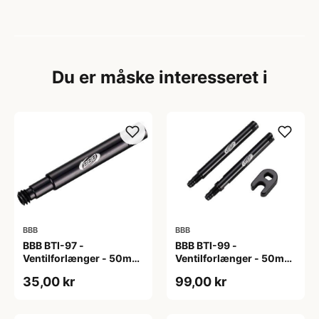
Du er måske interesseret i
BBB
BBB
BBB BTI-97 -
BBB BTI-99 -
Ventilforlænger - 50mm
Ventilforlænger - 50mm
- MTB/Road/Urban - Sort
- MTB/Road - 2 stk. inkl.
35,00 kr
99,00 kr
Nøgle - Sort