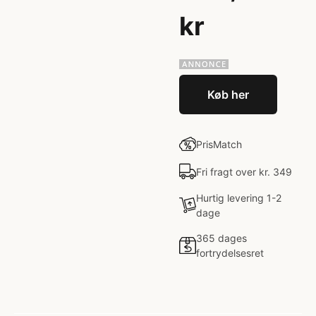
kr
Køb her
PrisMatch
Fri fragt over kr. 349
Hurtig levering 1-2
dage
365 dages
fortrydelsesret