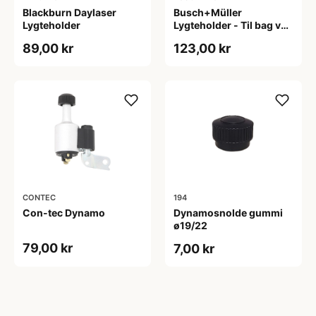
Blackburn Daylaser
Busch+Müller
Lygteholder
Lygteholder - Til bag ved
sadlen - 50mm lygte fit
89,00 kr
123,00 kr
CONTEC
194
Con-tec Dynamo
Dynamosnolde gummi
ø19/22
79,00 kr
7,00 kr