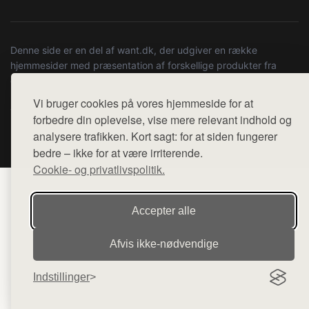
Denne side er en del af want.dk, der udgiver en række
hjemmesider med præsentation af forskellige produkter fra
diverse webshops. Der sælges ikke varer fra denne side - vi
henviser til de shops, som sælger varen. Vi har heller ikke
Vi bruger cookies på vores hjemmeside for at
varerne på lager.
forbedre din oplevelse, vise mere relevant indhold og
analysere trafikken. Kort sagt: for at siden fungerer
© 2026 copenhagenartrun.dk. Alle rettigheder forbeholdes.
bedre – ikke for at være irriterende.
Cookie- og privatlivspolitik.
Accepter alle
Afvis ikke‑nødvendige
Indstillinger