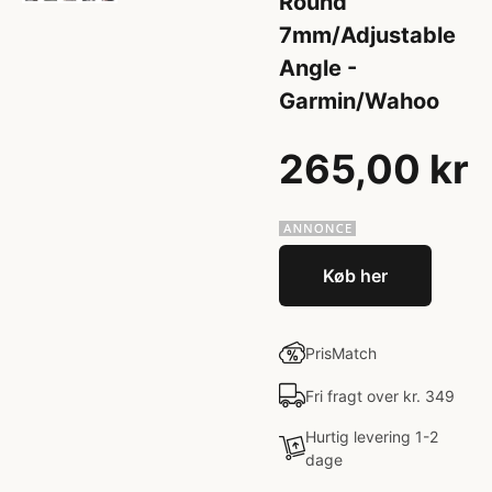
Round
7mm/Adjustable
Angle -
Garmin/Wahoo
265,00 kr
Køb her
PrisMatch
Fri fragt over kr. 349
Hurtig levering 1-2
dage