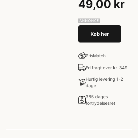
49,00 kr
Køb her
PrisMatch
Fri fragt over kr. 349
Hurtig levering 1-2
dage
365 dages
fortrydelsesret