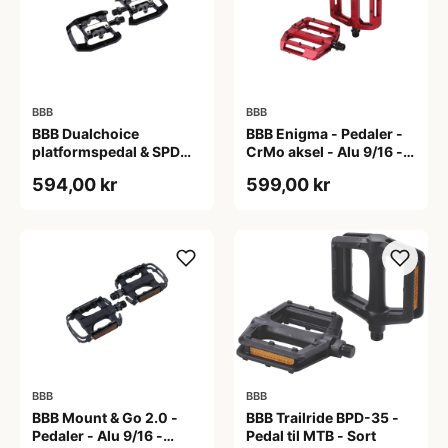
BBB
BBB
BBB Dualchoice
BBB Enigma - Pedaler -
platformspedal & SPD
CrMo aksel - Alu 9/16 -
klik-pedal sort
Matrød
594,00 kr
599,00 kr
BBB
BBB
BBB Mount & Go 2.0 -
BBB Trailride BPD-35 -
Pedaler - Alu 9/16 -
Pedal til MTB - Sort