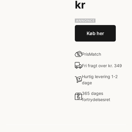
kr
Køb her
PrisMatch
Fri fragt over kr. 349
Hurtig levering 1-2
dage
365 dages
fortrydelsesret