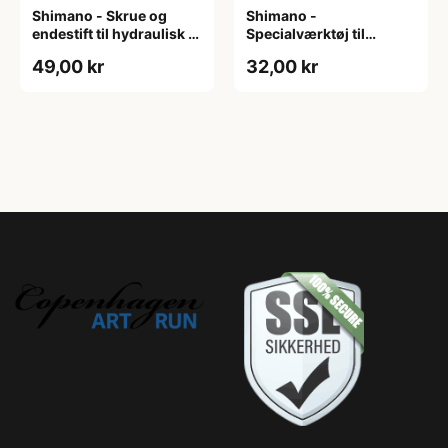
Shimano - Skrue og
Shimano -
endestift til hydraulisk -
Specialværktøj til
Skivebremseslange
olieslanger - 2 stk - TL-
49,00 kr
32,00 kr
BH61