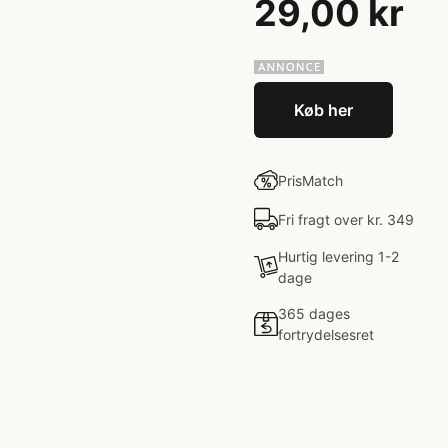
29,00 kr
Køb her
PrisMatch
Fri fragt over kr. 349
Hurtig levering 1-2
dage
365 dages
fortrydelsesret