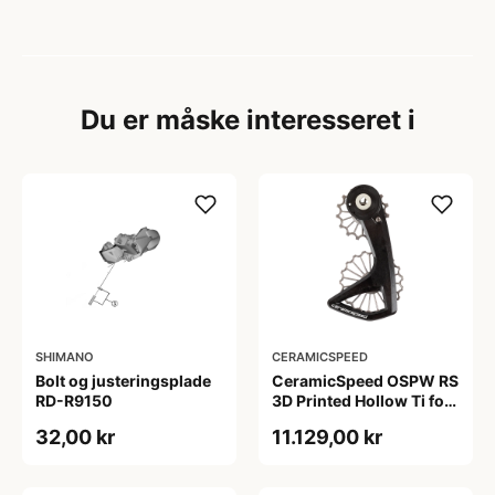
Du er måske interesseret i
SHIMANO
CERAMICSPEED
Bolt og justeringsplade
CeramicSpeed OSPW RS
RD-R9150
3D Printed Hollow Ti for
Sram Force E1 og Rival
32,00 kr
11.129,00 kr
E1