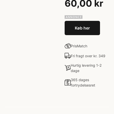
60,00 kr
Køb her
PrisMatch
Fri fragt over kr. 349
Hurtig levering 1-2
dage
365 dages
fortrydelsesret