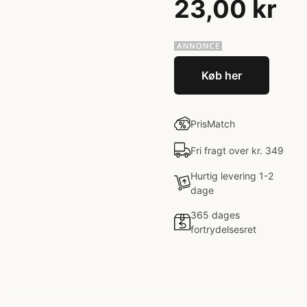
23,00 kr
Køb her
PrisMatch
Fri fragt over kr. 349
Hurtig levering 1-2
dage
365 dages
fortrydelsesret