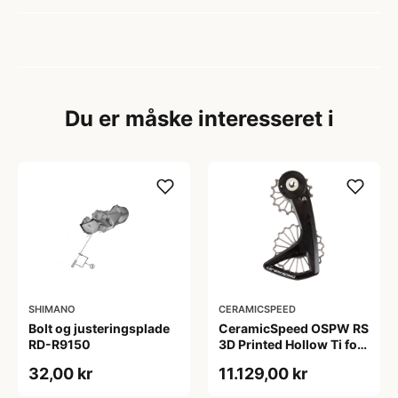
Du er måske interesseret i
SHIMANO
CERAMICSPEED
Bolt og justeringsplade
CeramicSpeed OSPW RS
RD-R9150
3D Printed Hollow Ti for
Sram Force E1 og Rival
32,00 kr
11.129,00 kr
E1