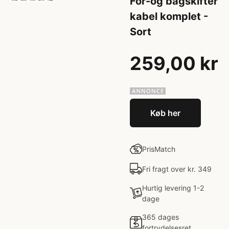
For-og bagskifter
kabel komplet -
Sort
259,00 kr
Køb her
PrisMatch
Fri fragt over kr. 349
Hurtig levering 1-2
dage
365 dages
fortrydelsesret