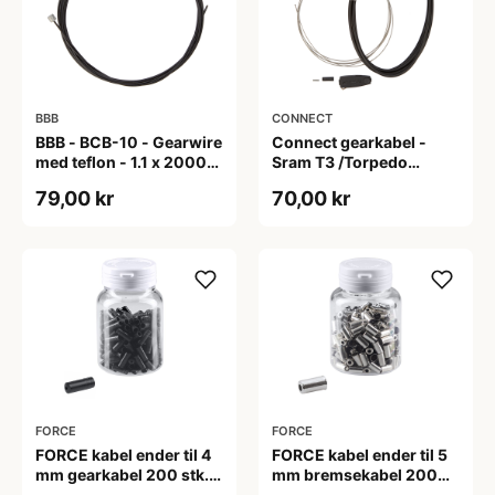
BBB
CONNECT
BBB - BCB-10 - Gearwire
Connect gearkabel -
med teflon - 1.1 x 2000
Sram T3 /Torpedo
mm - Sort
trigger - 2000/1800mm
79,00 kr
70,00 kr
FORCE
FORCE
FORCE kabel ender til 4
FORCE kabel ender til 5
mm gearkabel 200 stk. i
mm bremsekabel 200
plastik sort
stk. i aluminium sølv