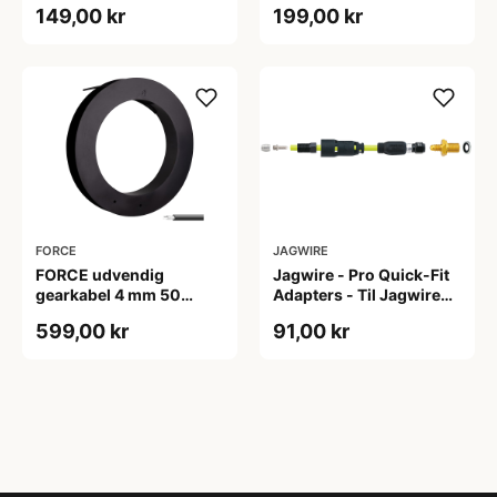
149,00 kr
199,00 kr
FORCE
JAGWIRE
FORCE udvendig
Jagwire - Pro Quick-Fit
gearkabel 4 mm 50
Adapters - Til Jagwire
meter rulle sort
Hydraulisk & Avid/SRAM
599,00 kr
91,00 kr
Level T m.fl.