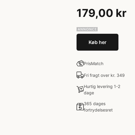
179,00 kr
Køb her
PrisMatch
Fri fragt over kr. 349
Hurtig levering 1-2
dage
365 dages
fortrydelsesret