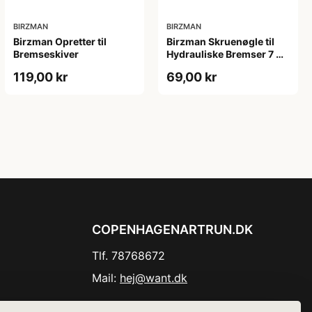
BIRZMAN
BIRZMAN
Birzman Opretter til
Birzman Skruenøgle til
Bremseskiver
Hydrauliske Bremser 7 og
8mm
119,00 kr
69,00 kr
COPENHAGENARTRUN.DK
Tlf. 78768672
Mail:
hej@want.dk
Cookie- og privatlivspolitik