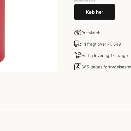
Køb her
PrisMatch
Fri fragt over kr. 349
Hurtig levering 1-2 dage
365 dages fortrydelsesre