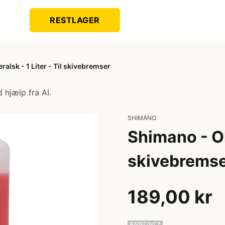
RESTLAGER
ralsk - 1 Liter - Til skivebremser
 hjælp fra AI.
SHIMANO
Shimano - Oli
skivebrems
189,00 kr