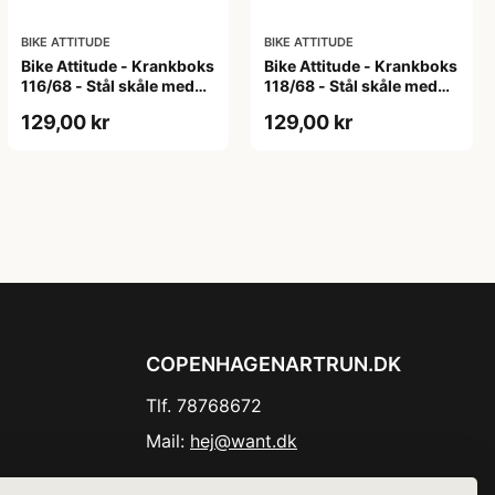
BIKE ATTITUDE
BIKE ATTITUDE
Bike Attitude - Krankboks
Bike Attitude - Krankboks
116/68 - Stål skåle med
118/68 - Stål skåle med
lukkede lejer
lukkede lejer
129,00 kr
129,00 kr
COPENHAGENARTRUN.DK
Tlf. 78768672
Mail:
hej@want.dk
Cookie- og privatlivspolitik