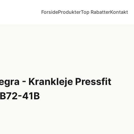
Forside
Produkter
Top Rabatter
Kontakt
gra - Krankleje Pressfit
BB72-41B