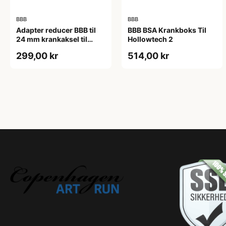
BBB
BBB
Adapter reducer BBB til
BBB BSA Krankboks Til
24 mm krankaksel til
Hollowtech 2
brug i BB30 mm
299,00 kr
514,00 kr