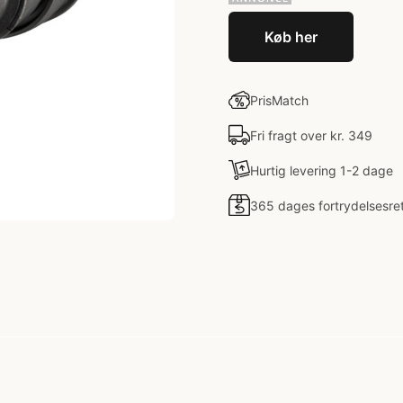
Køb her
PrisMatch
Fri fragt over kr. 349
Hurtig levering 1-2 dage
365 dages fortrydelsesre