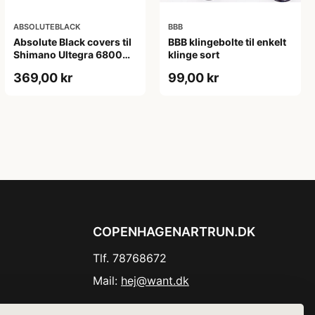
ABSOLUTEBLACK
BBB
Absolute Black covers til
BBB klingebolte til enkelt
Shimano Ultegra 6800
klinge sort
kranksæt sort
369,00 kr
99,00 kr
COPENHAGENARTRUN.DK
Tlf. 78768672
Mail:
hej@want.dk
Cookie- og privatlivspolitik