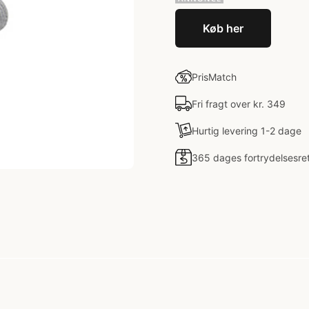
Køb her
PrisMatch
Fri fragt over kr. 349
Hurtig levering 1-2 dage
365 dages fortrydelsesre