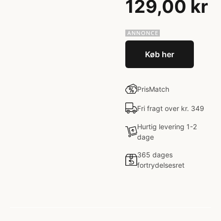
129,00 kr
Køb her
PrisMatch
Fri fragt over kr. 349
Hurtig levering 1-2
dage
365 dages
fortrydelsesret