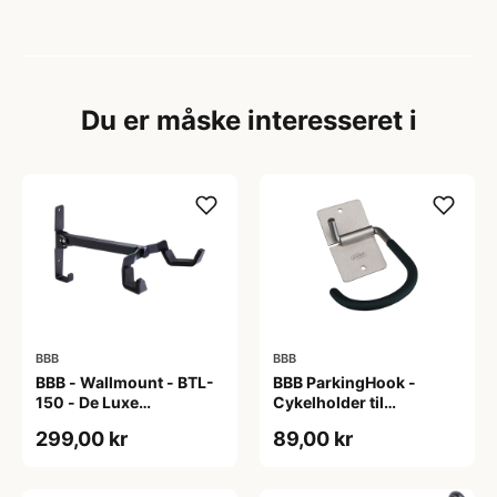
Du er måske interesseret i
BBB
BBB
BBB - Wallmount - BTL-
BBB ParkingHook -
150 - De Luxe
Cykelholder til
vægophæng - Foldbar -
vægophæng
299,00 kr
89,00 kr
Max 20 kg - Sort