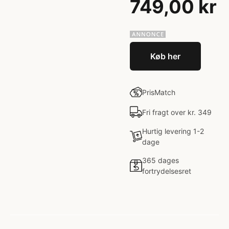
749,00 kr
Køb her
PrisMatch
Fri fragt over kr. 349
Hurtig levering 1-2
dage
365 dages
fortrydelsesret