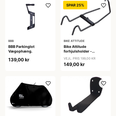
SPAR 25%
BBB
BIKE ATTITUDE
BBB Parkinglot
Bike Attitude
Vægophæng.
forhjulsholder -
Monteres på styr
VEJL. PRIS 199,00 KR
139,00 kr
/overrør
149,00 kr