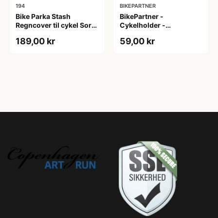
194
BIKEPARTNER
Bike Parka Stash
BikePartner -
Regncover til cykel Sort
Cykelholder -
220x140x60 cm
Pedalmodel for
189,00 kr
59,00 kr
vægophæng - Sort