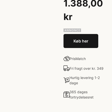
1.388,00
kr
Køb her
PrisMatch
Fri fragt over kr. 349
Hurtig levering 1-2
dage
365 dages
fortrydelsesret