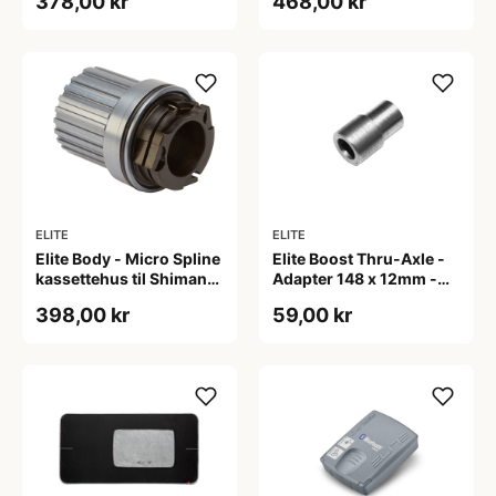
378,00 kr
468,00 kr
Campagnolo 9, 10 og 11
kassette
ELITE
ELITE
Elite Body - Micro Spline
Elite Boost Thru-Axle -
kassettehus til Shimano
Adapter 148 x 12mm -
12 speed
Elite hometrainere
398,00 kr
59,00 kr