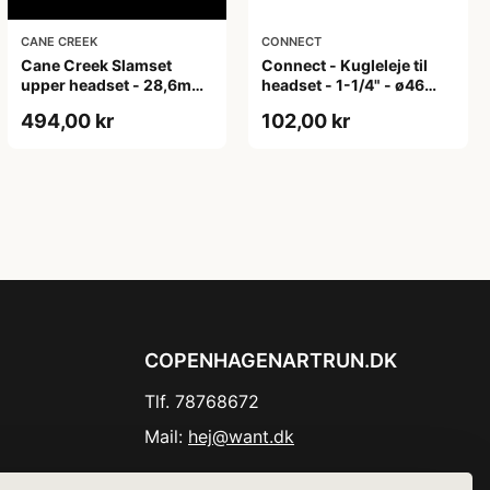
CANE CREEK
CONNECT
Cane Creek Slamset
Connect - Kugleleje til
upper headset - 28,6mm
headset - 1-1/4" - ø46
1 1/8"
mm - Højde 7 mm
494,00 kr
102,00 kr
COPENHAGENARTRUN.DK
Tlf. 78768672
Mail:
hej@want.dk
Cookie- og privatlivspolitik