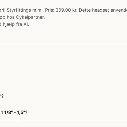
ori: Styrfittings m.m.. Pris: 309.00 kr. Dette headset anve
 Køb hos Cykelpartner.
 hjælp fra AI.
"?
 1/8" - 1,5"?