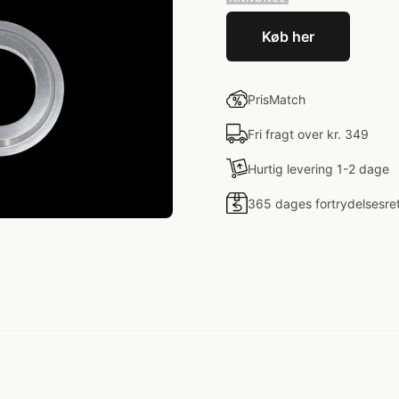
Køb her
PrisMatch
Fri fragt over kr. 349
Hurtig levering 1-2 dage
365 dages fortrydelsesre