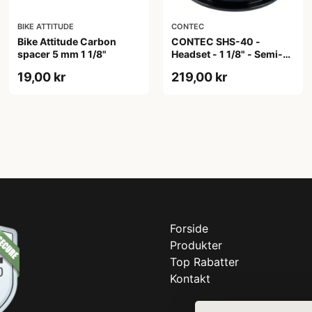
BIKE ATTITUDE
CONTEC
Bike Attitude Carbon
CONTEC SHS-40 -
spacer 5 mm 1 1/8"
Headset - 1 1/8" - Semi-
integrated - Ø 30,0mm -
19,00 kr
219,00 kr
Ø 44mm - Sort
Forside
Produkter
Top Rabatter
Kontakt