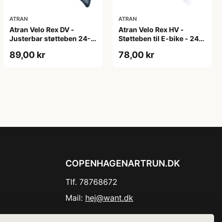
ATRAN
ATRAN
Atran Velo Rex DV -
Atran Velo Rex HV -
Justerbar støtteben 24-
Støtteben til E-bike - 24-
29" - Sort - 18mm
29" - Alu - Sort
89,00 kr
78,00 kr
hulafstand
COPENHAGENARTRUN.DK
Tlf. 78768672
Mail:
hej@want.dk
Cookie- og privatlivspolitik