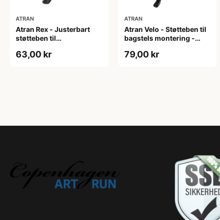
ATRAN
ATRAN
Atran Rex - Justerbart
Atran Velo - Støtteben til
støtteben til
bagstels montering -
centermontering - 24-
Justerbar i længden
63,00 kr
79,00 kr
28" - Sort - Passer til E-
bike