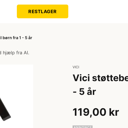
RESTLAGER
l børn fra 1 - 5 år
 hjælp fra AI.
VICI
Vici støtteben
- 5 år
119,00 kr