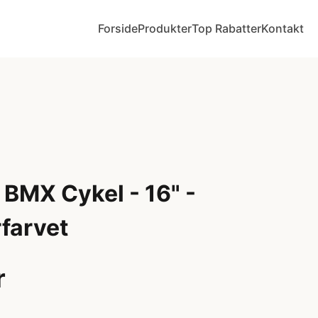
Forside
Produkter
Top Rabatter
Kontakt
 BMX Cykel - 16" -
farvet
r