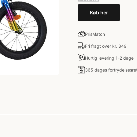
Køb her
PrisMatch
Fri fragt over kr. 349
Hurtig levering 1-2 dage
365 dages fortrydelsesre