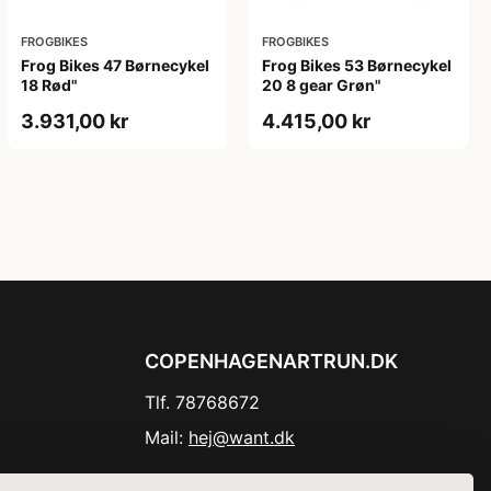
FROGBIKES
FROGBIKES
Frog Bikes 47 Børnecykel
Frog Bikes 53 Børnecykel
18 Rød"
20 8 gear Grøn"
3.931,00 kr
4.415,00 kr
COPENHAGENARTRUN.DK
Tlf. 78768672
Mail:
hej@want.dk
Cookie- og privatlivspolitik